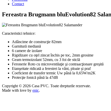
Contact
Fereastra Brugmann bluEvolution82 Sala
Caracteristici tehnice:
Adâncime de construcţie 82mm
Garnitură mediană
6 camere de izolare
Rigidizare cu oţel zincat închis pe toc, 2mm grosime
Geam termoizolant 52mm, cu 3 foi de sticlă
Feronerie Roto cu microventilaţie şi contraacţionare greşită
Etanşeitate ridicată a ferestrei la vânt, ploaie şi praf
Coeficient de transfer termic Uw până la 0,65W/m2K
Protecţie fonică până la 47dB
Copyright © 2026 Casa PVC. Toate drepturile rezervate.
Made with love by
enic
.