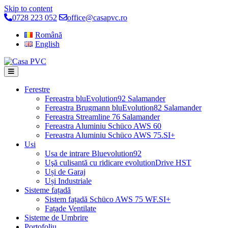
Skip to content
0728 223 052
office@casapvc.ro
Română
English
Ferestre
Fereastra bluEvolution92 Salamander
Fereastra Brugmann bluEvolution82 Salamander
Fereastra Streamline 76 Salamander
Fereastra Aluminiu Schüco AWS 60
Fereastra Aluminiu Schüco AWS 75.SI+
Usi
Usa de intrare Bluevolution92
Uşă culisantă cu ridicare evolutionDrive HST
Uși de Garaj
Uși Industriale
Sisteme fațadă
Sistem fațadă Schüco AWS 75 WF.SI+
Fațade Ventilate
Sisteme de Umbrire
Portofoliu